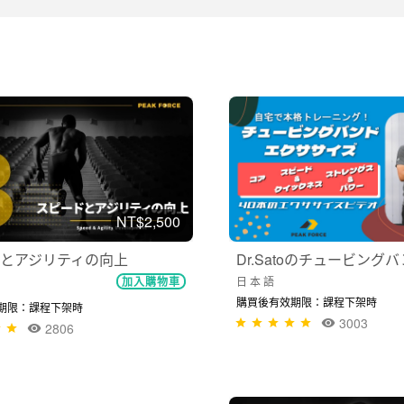
NT$2,500
とアジリティの向上
Dr.Satoのチュービングバ
日 本 語
加入購物車
購買後有效期限：課程下架時
期限：課程下架時
3003
2806