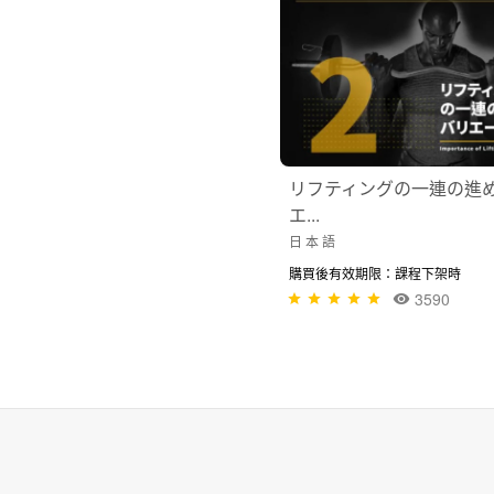
リフティングの一連の進
エ...
日 本 語
購買後有效期限：課程下架時
3590