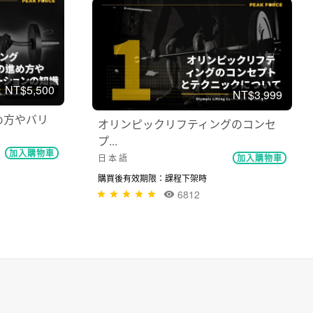
NT$5,500
NT$3,999
め方やバリ
オリンピックリフティングのコンセ
プ...
加入購物車
日 本 語
加入購物車
購買後有效期限：課程下架時
6812