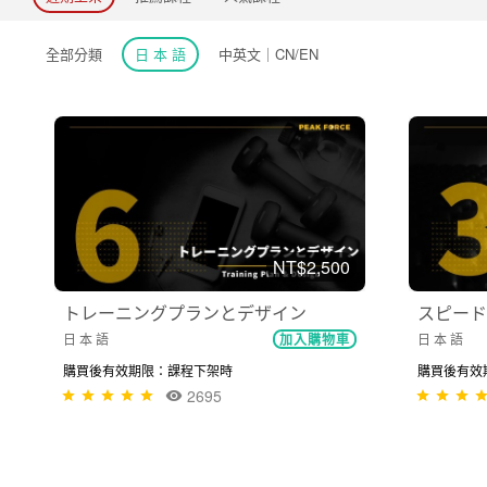
全部分類
日 本 語
中英文｜CN/EN
NT$2,500
トレーニングプランとデザイン
スピード
日 本 語
日 本 語
加入購物車
購買後有效期限：課程下架時
購買後有效
2695